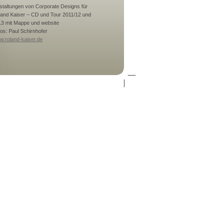
taltungen von Corporate Designs für
and Kaiser – CD und Tour 2011/12 und
3 mit Mappe und website
os: Paul Schirnhofer
.roland-kaiser.de