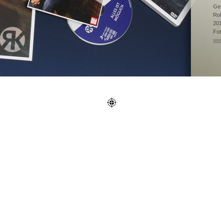
Ges
Rol
201
Fot
www