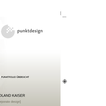
OLAND KAISER
orporate design]