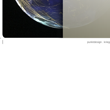
punktdesign . krie